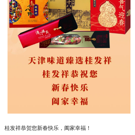
桂发祥恭贺您新春快乐，阖家幸福！