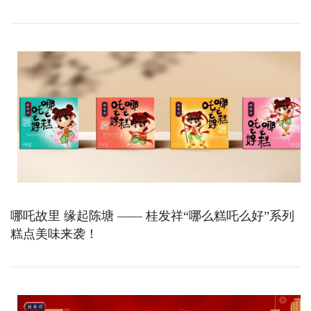
哪吒故里 缘起陈塘 —— 桂发祥“哪么糕吒么好”系列
糕点美味来袭！