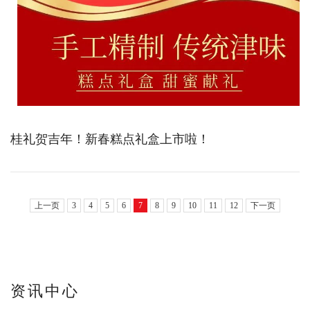
桂礼贺吉年！新春糕点礼盒上市啦！
上一页
3
4
5
6
7
8
9
10
11
12
下一页
资讯中心