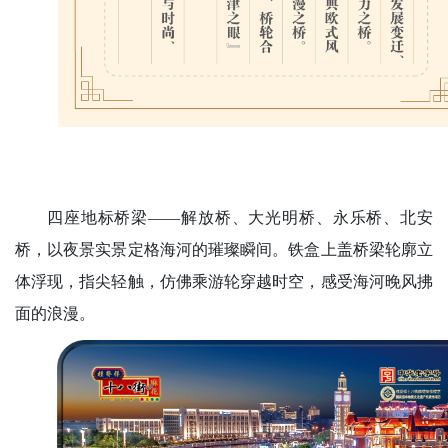
四座地标桥梁——解放桥、大光明桥、永乐桥、
北安
桥
，以夜景实景定格海河的璀璨瞬间。铁盒上盖桥梁轮廓立
体浮现，指尖轻触，仿佛乘游轮穿越时空，感受海河晚风拂
面的浪漫。