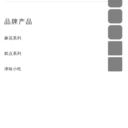
品牌产品
麻花系列
糕点系列
津味小吃
天津市河西区洞庭路32号
022-88112002