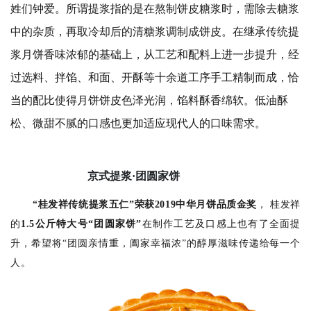
姓们钟爱。
所谓提浆指的是在熬制饼皮糖浆时，需除去糖浆
中的杂质，再取冷却后的清糖浆调制成饼皮。在继承传统提
浆月饼香味浓郁的基础上，从工艺和配料上进一步提升，经
过选料、拌馅、和面、开酥等十余道工序手工精制而成，恰
当的配比使得月饼饼皮色泽光润，馅料酥香绵软。低油酥
松、微甜不腻的口感也更加适应现代人的口味需求。
京式提浆·团圆家饼
“桂发祥传统提浆五仁”荣获2019中华月饼品质金奖
， 桂发祥
的
1.5公斤特大号“团圆家饼”
在制作工艺及口感上也有了全面提
升，希望将“团圆亲情重，阖家幸福浓”的醇厚滋味传递给每一个
人。