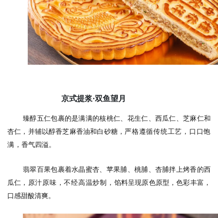
京式提浆·双鱼望月
臻醇五仁包裹的是满满的核桃仁、花生仁、西瓜仁、芝麻仁和
杏仁，并辅以醇香芝麻香油和白砂糖，
严格遵循传统工艺，口口饱
满，
香气四溢。
翡翠百果包裹着水晶蜜杏、苹果脯、桃脯、杏脯拌上烤香的西
瓜仁，
原汁原味，不经高温炒制，
馅料呈现原色原型，色彩丰富，
口感甜酸清爽。