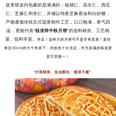
提浆饼皮内包裹的是满满的：核桃仁、花生仁、西瓜
仁、芝麻仁和杏仁，并辅以纯香芝麻香油和白砂糖，
严格遵循传统京式提浆制作工艺，口口饱满，香气四
溢，更能代表“
桂发祥中秋月饼
”的选料精良、工艺精
湛、馅料丰富。
并且！这样大的月饼可不是空有其表！直径
将近30cm的大个外表下，内馅也十分充足，作为灵魂的味道更
是万里挑一！
“
外观精美、低油酥松、微甜不腻
”