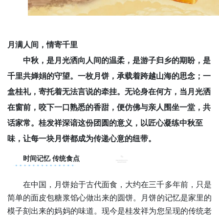
月满人间，情寄千里
中秋，是月光洒向人间的温柔，是游子归乡的期盼，是
千里共婵娟的守望。一枚月饼，承载着跨越山海的思念；一
盒桂礼，寄托着无法言说的牵挂。无论身在何方，当月光洒
在窗前，咬下一口熟悉的香甜，便仿佛与亲人围坐一堂，共
话家常。桂发祥深谙这份团圆的意义，以匠心凝练中秋至
味，让每一块月饼都成为传递心意的纽带。
时间记忆 传统食点
在中国，月饼始于古代面食，大约在三千多年前，只是
简单的面皮包糖浆馅心做出来的圆饼。月饼的记忆是家里的
模子刻出来的妈妈的味道。现今是桂发祥为您呈现的传统老