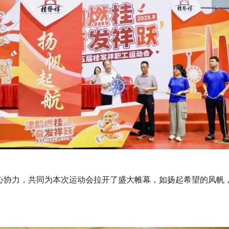
心协力，共同为本次运动会拉开了盛大帷幕，如扬起希望的风帆