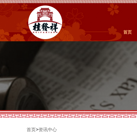
首页
>
首页
资讯中心