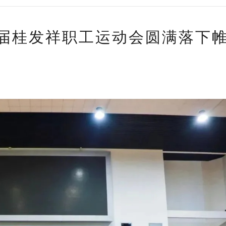
五届桂发祥职工运动会圆满落下