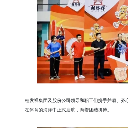
桂发祥集团及股份公司领导和职工们携手并肩、齐
在体育的海洋中正式启航，向着团结拼搏。