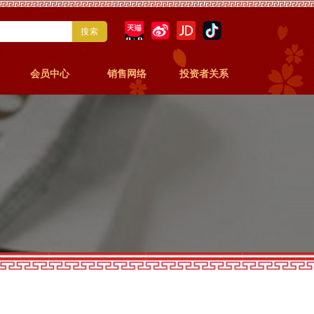
搜索
会员中心
销售网络
投资者关系